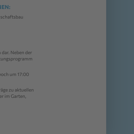
NEN:
dschaftsbau
 dar. Neben der
ltungsprogramm
twoch
um 17:00
räge zu aktuellen
er im Garten,