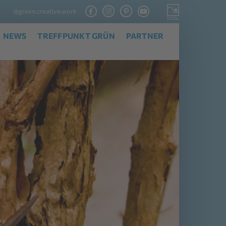
@green.creative.work
NEWS
TREFFPUNKT GRÜN
PARTNER