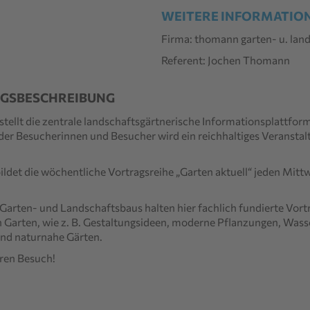
WEITERE INFORMATIO
Firma: thomann garten- u. lan
Referent: Jochen Thomann
GSBESCHREIBUNG
stellt die zentrale landschaftsgärtnerische
Informationsplattform
der Besu
cher
i
nnen
und Besucher
wird ein reichhaltiges
Veransta
ldet die wöchentliche Vortragsreihe
„Garten aktuell“ jeden Mit
 Garten- und Landschaftsbaus
halten hier fachlich fundierte Vort
 Gart
en, wie z. B. Gestaltungsideen,
mode
rne Pflanzungen, Wass
und naturnahe Gärten
.
hren Besuch!